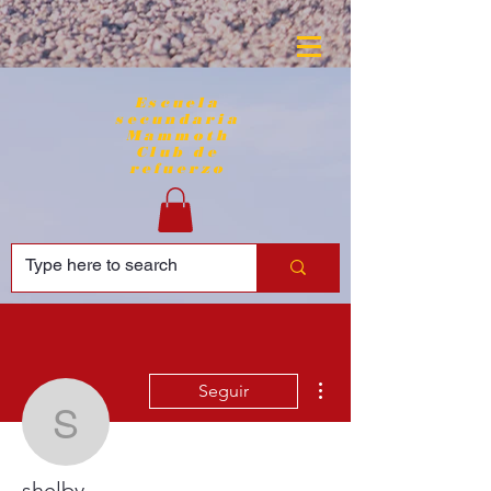
Escuela
secundaria
Mammoth
Club de
refuerzo
Más acciones
Seguir
shelby
shelby