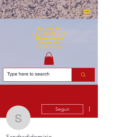
Escuela
secundaria
Mammoth
Club de
refuerzo
Más acciones
Seguir
Sandradidomizio
Sandradidomizio