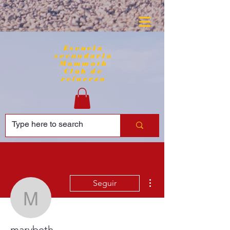
Escuela
secundaria
Mammoth
Club de
refuerzo
Más acciones
Seguir
marybeth
marybeth