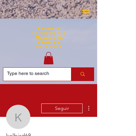
Escuela
secundaria
Mammoth
Club de
refuerzo
Más acciones
Seguir
kelbird68
kelbird68