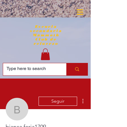
Escuela
secundaria
Mammoth
Club de
refuerzo
Más acciones
Seguir
bianca.feria1709
bianca.feria1709