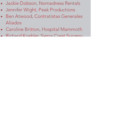
Jackie Dobson, Nomadness Rentals
Jennifer Wight, Peak Productions
Ben Atwood, Contratistas Generales
Aliados
Caroline Britton, Hospital Mammoth
Richard Koehler, Sierra Crest Surgery
Corporation
Mary Beth Ericson, Bebé Mamut
Patrocinadores del hoyo:
Frank Fazzino, Sweetwater Plumbing
Inc.
Andrea Walker, ¡Stellar Brew te
apoya!
Ben Gena Eggleston, Servicios de
alquiler por propietario
Sarah Wood, Salón Blazing Shears
Stuart Need, Lakanuki