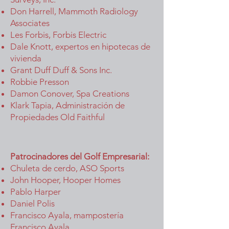
Don Harrell, Mammoth Radiology
Associates
Les Forbis, Forbis Electric
Dale Knott, expertos en hipotecas de
vivienda
Grant Duff Duff & Sons Inc.
Robbie Presson
Damon Conover, Spa Creations
Klark Tapia, Administración de
Propiedades Old Faithful
Patrocinadores del Golf Empresarial:
Chuleta de cerdo, ASO Sports
John Hooper, Hooper Homes
Pablo Harper
Daniel Polis
Francisco Ayala, mampostería
Francisco Ayala