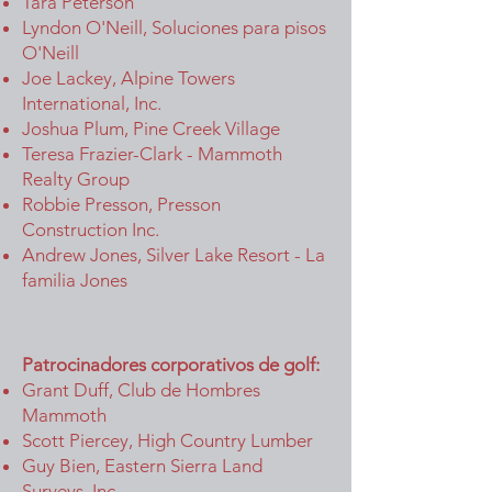
Tara Peterson
Lyndon O'Neill, Soluciones para pisos
O'Neill
Joe Lackey, Alpine Towers
International, Inc.
Joshua Plum, Pine Creek Village
Teresa Frazier-Clark - Mammoth
Realty Group
Robbie Presson, Presson
Construction Inc.
Andrew Jones, Silver Lake Resort - La
familia Jones
Patrocinadores corporativos de golf:
Grant Duff, Club de Hombres
Mammoth
Scott Piercey, High Country Lumber
Guy Bien, Eastern Sierra Land
Surveys, Inc.