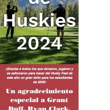
Huskies
2024
¡Gracias a todos los que donaron, jugaron y
se esforzaron para hacer del Husky Fest de
este año un gran éxito para los estudiantes
de MHS!
Un agradecimiento
especial a Grant
Duff, Ryan Clark,