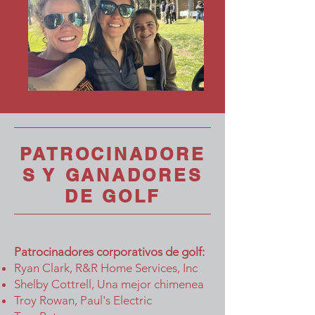
PATROCINADORE
S Y GANADORES
DE GOLF
Patrocinadores corporativos de golf:
Ryan Clark, R&R Home Services, Inc
Shelby Cottrell, Una mejor chimenea
Troy Rowan, Paul's Electric