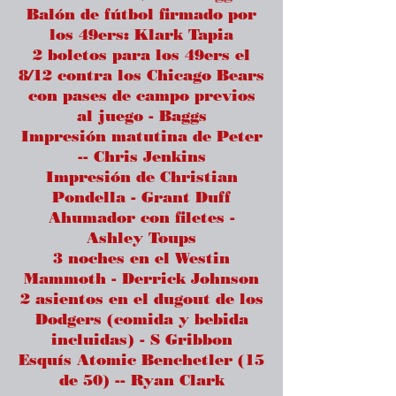
Balón de fútbol firmado por
los 49ers: Klark Tapia
2 boletos para los 49ers el
8/12 contra los Chicago Bears
con pases de campo previos
al juego - Baggs
Impresión matutina de Peter
-- Chris Jenkins
Impresión de Christian
Pondella - Grant Duff
Ahumador con filetes -
Ashley Toups
3 noches en el Westin
Mammoth - Derrick Johnson
2 asientos en el dugout de los
Dodgers (comida y bebida
incluidas) - S Gribbon
Esquís Atomic Benchetler (15
de 50) -- Ryan Clark