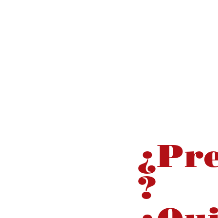
¿Pr
?