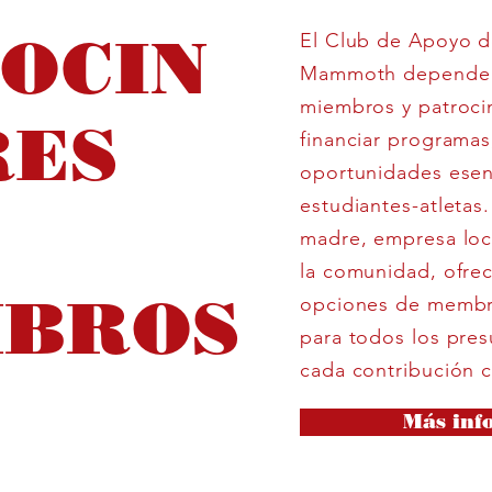
OCIN
El Club de Apoyo de
Mammoth depende 
miembros y patroci
RES
financiar programas
oportunidades esen
estudiantes-atletas.
madre, empresa loc
la comunidad, ofre
MBROS
opciones de membre
para todos los pre
cada contribución 
Más inf