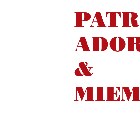
PATR
ADO
&
MIE