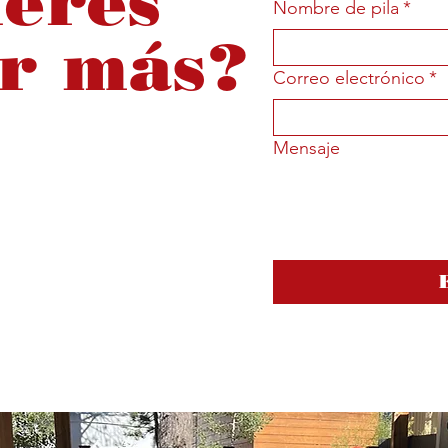
eres
Nombre de pila
*
r más?
Correo electrónico
*
Mensaje