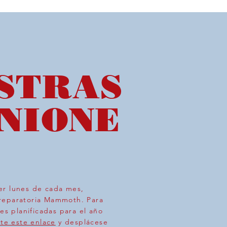
STRAS
NIONE
er lunes de cada mes,
reparatoria Mammoth. Para
nes planificadas para el año
ite este enlace
y desplácese