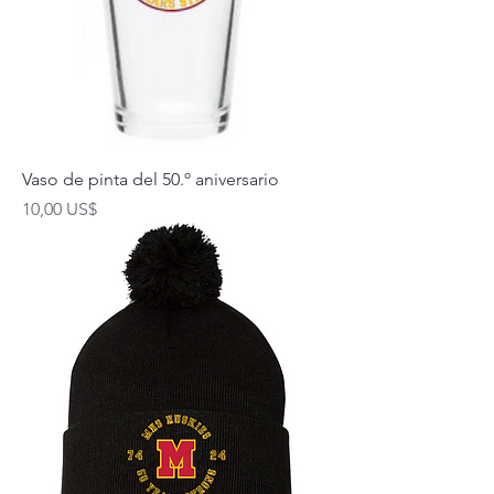
Vaso de pinta del 50.º aniversario
Precio
10,00 US$