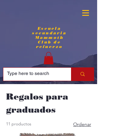
Escuela
secundaria
Mammoth
Club de
refuerzo
Regalos para
graduados
11 productos
Ordenar